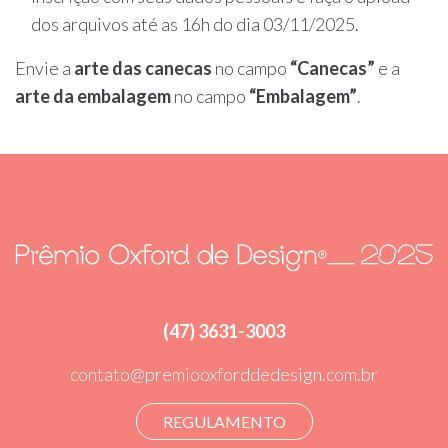
dos arquivos até as 16h do dia 03/11/2025.
Envie a
arte das canecas
no campo
“Canecas”
e a
arte da embalagem
no campo
“Embalagem”
.
(47) 3631-3003
contato@premiooxforddedesign.com.br
REGULAMENTO