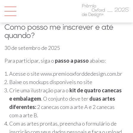
Como posso me inscrever e até
quando?
30 de setembro de 2025
Para participar, siga o
passo a passo
abaixo:
Acesse o site www.premiooxforddedesign.com.br
Baixe os mockups disponíveis no site
Crie uma ilustração para o
kit de quatro canecas
e embalagem
. O conjunto deve ter
duas artes
diferentes:
2 canecas com a arte A e 2 canecas
com a arte B.
Com as artes prontas, preencha o formulário de
inscrição com seus dados pessoais e faça o upload