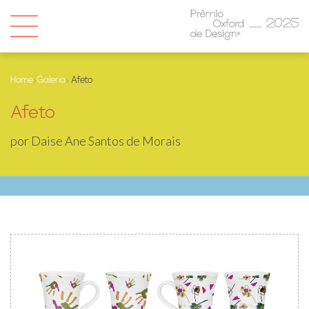
Home
›
Galeria
› Afeto
Afeto
por Daise Ane Santos de Morais