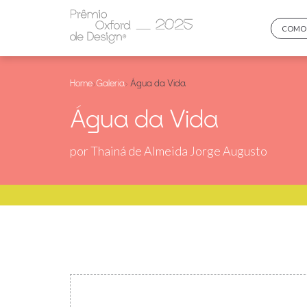
COMO 
Home
›
Galeria
› Água da Vida
Água da Vida
por Thainá de Almeida Jorge Augusto