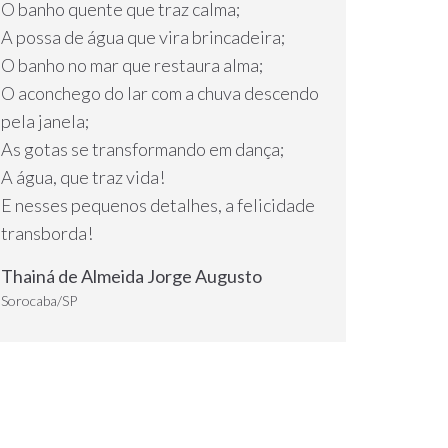
O banho quente que traz calma;
A possa de água que vira brincadeira;
O banho no mar que restaura alma;
O aconchego do lar com a chuva descendo
pela janela;
As gotas se transformando em dança;
A água, que traz vida!
E nesses pequenos detalhes, a felicidade
transborda!
Thainá de Almeida Jorge Augusto
Sorocaba/SP