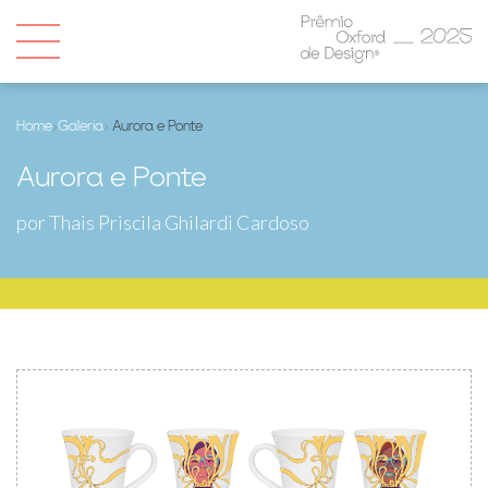
Home
›
Galeria
› Aurora e Ponte
Aurora e Ponte
por Thais Priscila Ghilardi Cardoso