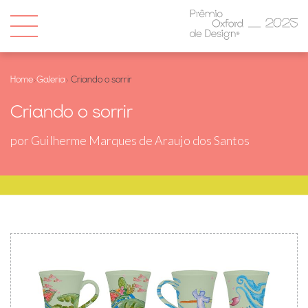
Home
›
Galeria
› Criando o sorrir
Criando o sorrir
por Guilherme Marques de Araujo dos Santos