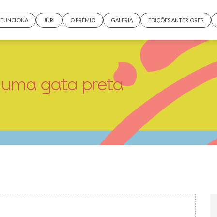
FUNCIONA
JÚRI
O PRÊMIO
GALERIA
EDIÇÕES ANTERIORES
e uma gata preta