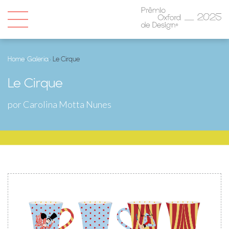
Home
›
Galeria
› Le Cirque
Le Cirque
por Carolina Motta Nunes