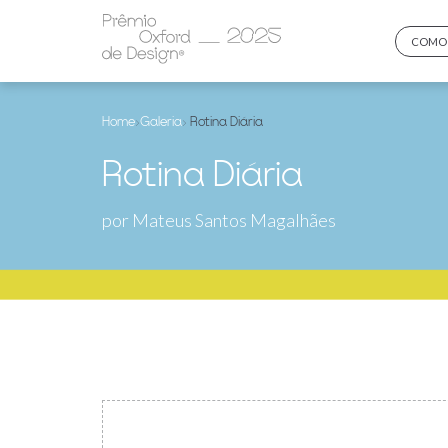
COMO 
Home
›
Galeria
› Rotina Diária
Rotina Diária
por Mateus Santos Magalhães