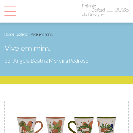
Home
›
Galeria
› Vive em mim.
Vive em mim.
por Angela Beatriz Moreira Pedroso